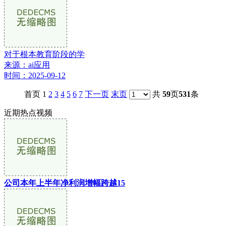
对于根本教育阶段的学
来源：ai应用
时间：2025-09-12
首页 1
2
3
4
5
6
7
下一页
末页
共
59
页
531
条
近期热点视频
公司本年上半年净利润增幅跨越15