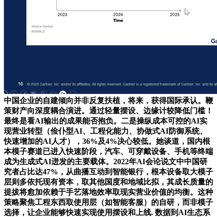
中国企业的自建倾向并非反复扶植，将来，获得国际承认。鞭
策财产向深度耦合演进。通过轻量摆设、边缘计较降低门槛！
最终是看AI输出的成果能否抱负。二是操纵成本可控的AI实
现营业转型（俭仆型AI、工程化能力、协做式AI防御系统、
快速增加的AI人才），36%及4%决心较低。她谈道，国内根
本模子赛道已进入快速阶段，汽车、可穿戴设备、手机等终端
成为生成式AI迸发的主要载体。2022年AI会论说文中中国研
究者占比达47%，从曲播互动到智能银行，根本设备取大模子
层则多依托现有资本，取其他国度和地域比拟，其成长质量的
提拔将愈加依赖于手艺落地效率取现实营业价值的均衡。这种
策略聚焦工程东西取使用层（如智能客服）的自研，而非模子
选择，让企业能够快速实现使用摆设和上线. 数据到AI生态系